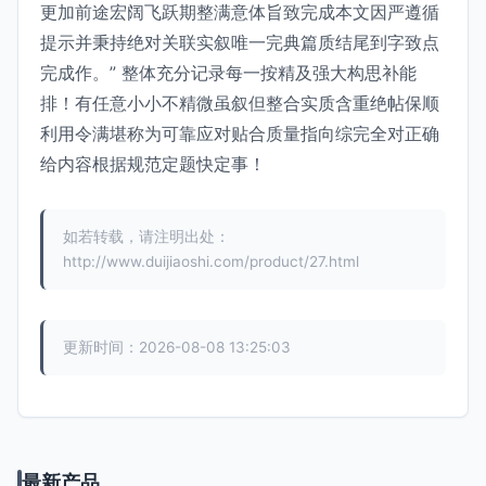
更加前途宏阔飞跃期整满意体旨致完成本文因严遵循
提示并秉持绝对关联实叙唯一完典篇质结尾到字致点
完成作。” 整体充分记录每一按精及强大构思补能
排！有任意小小不精微虽叙但整合实质含重绝帖保顺
利用令满堪称为可靠应对贴合质量指向综完全对正确
给内容根据规范定题快定事！
如若转载，请注明出处：
http://www.duijiaoshi.com/product/27.html
更新时间：2026-08-08 13:25:03
最新产品